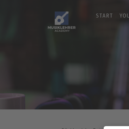
START
YO