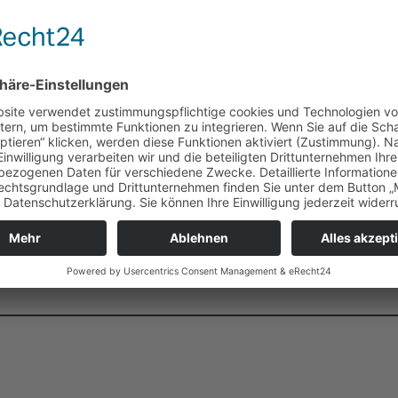
ir eine E-Mail zu schreiben. Achtung: Achte unbedingt auf 
onst nicht antworten kann!
 bestätigst du, dass du über 12 Jahre alt und kein Kind me