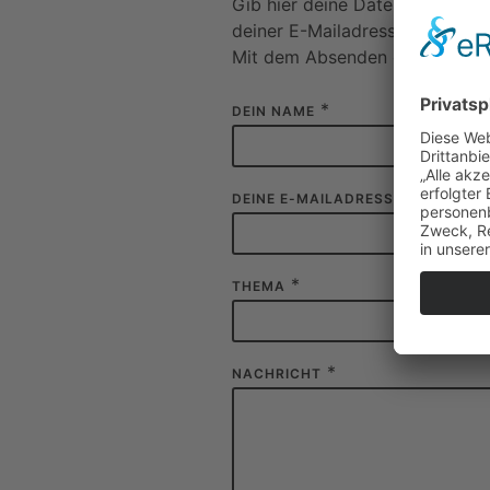
Gib hier deine Daten ein, um m
deiner E-Mailadresse, da ich s
Mit dem Absenden der Nachricht
*
DEIN NAME
*
DEINE E-MAILADRESSE
*
THEMA
*
NACHRICHT